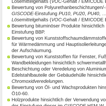
Lösemittelgehalts (
VOC
-Gehalt / EMICODE E
Bewertung von Polyurethanbeschichtungen/-si
GISCODE
-Einstufung
PU10
,
PU20
,
PU40
, …
Lösemittel
gehalts (
VOC
-Gehalt / EMICODE E
Bewertung bituminöser Produkte hinsichtlich
Einstufung BBP.
Bewertung von Kunststoffschaumdämmstoff
für Wärmedämmung und Hauptisolierleitungen 
der Aufschäumung.
Bewertung von Kunststoffen für Fenster, Fu
Wandbekleidungen hinsichtlich schwermetallha
Beschichtung oder Veredelung von Aluminiu
Edelstahlbauteile der Gebäudehülle hinsichtli
Chromoxidveredelung
en.
Bewertung von Öl- und Wachsprodukten hins
Ö10-60.
Holzprodukte hinsichtlich der Verwendung vo
der Einstufung dieser im
GISCODE
HSM-W.