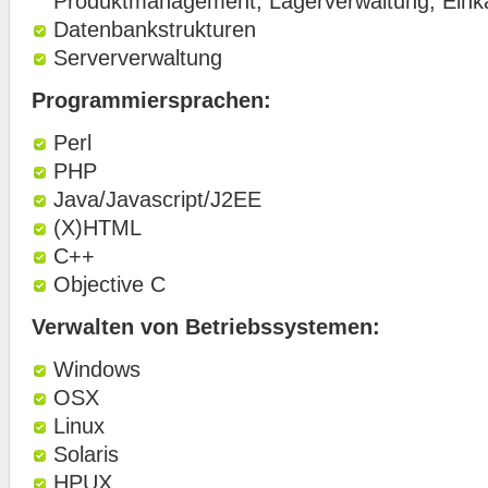
Produktmanagement, Lagerverwaltung, Einka
Datenbankstrukturen
Serververwaltung
Programmiersprachen:
Perl
PHP
Java/Javascript/J2EE
(X)HTML
C++
Objective C
Verwalten von Betriebssystemen:
Windows
OSX
Linux
Solaris
HPUX