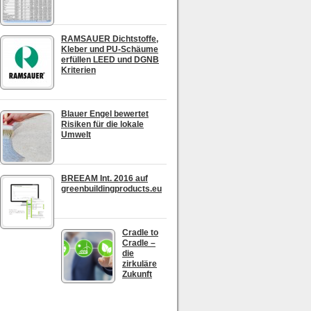
RAMSAUER Dichtstoffe,
Kleber und PU-Schäume
erfüllen LEED und DGNB
Kriterien
Blauer Engel bewertet
Risiken für die lokale
Umwelt
BREEAM Int. 2016 auf
greenbuildingproducts.eu
Cradle to
Cradle –
die
zirkuläre
Zukunft