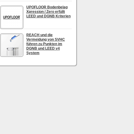
UPOFLOOR Bodenbelag
Xpression / Zero erfüllt
LEED und DGNB Kriterien
REACH und die
Vermeidung von SVHC
führen zu Punkten im
DGNB und LEED v4
System