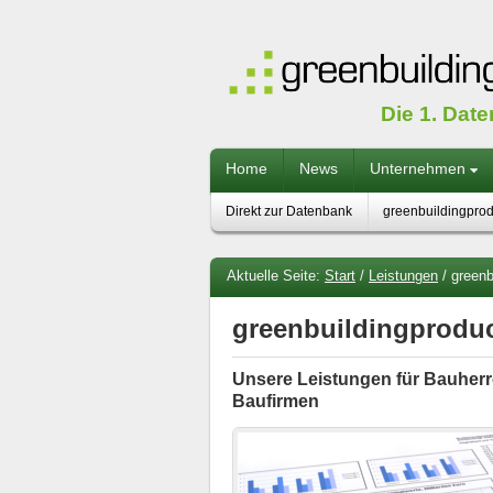
Die 1. Dat
Home
News
Unternehmen
Direkt zur Datenbank
greenbuildingprodu
Aktuelle Seite:
Start
/
Leistungen
/
greenb
greenbuildingproduc
Unsere Leistungen für Bauher
Baufirmen