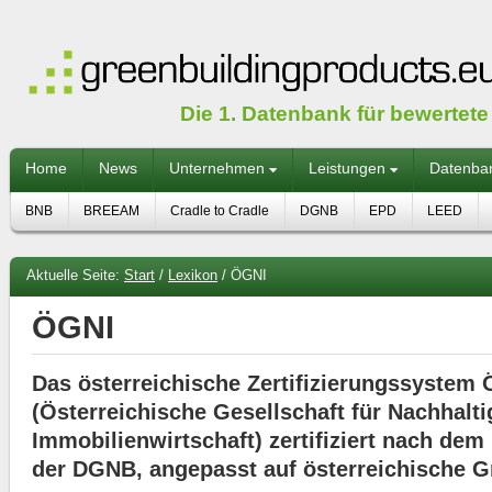
Die 1. Datenbank für bewertet
Home
News
Unternehmen
Leistungen
Datenba
BNB
BREEAM
Cradle to Cradle
DGNB
EPD
LEED
Aktuelle Seite:
Start
/
Lexikon
/
ÖGNI
ÖGNI
Das österreichische Zertifizierungssystem
(Österreichische Gesellschaft für Nachhalti
Immobilienwirtschaft) zertifiziert nach d
der DGNB, angepasst auf österreichische G