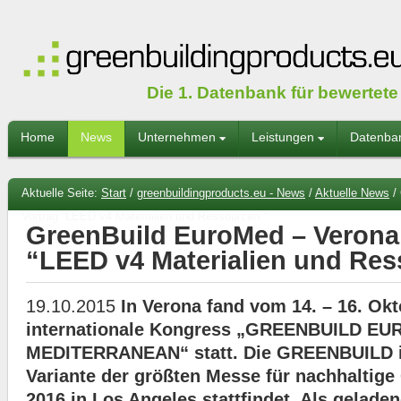
Die 1. Datenbank für bewertet
Home
News
Unternehmen
Leistungen
Datenba
Aktuelle Seite:
Start
/
greenbuildingproducts.eu - News
/
Aktuelle News
/
Vortrag “LEED v4 Materialien und Ressourcen ”
GreenBuild EuroMed – Verona,
“LEED v4 Materialien und Res
19.10.2015
In Verona fand vom 14. – 16. Okt
internationale Kongress „GREENBUILD EU
MEDITERRANEAN“ statt. Die GREENBUILD is
Variante der größten Messe für nachhaltig
2016 in Los Angeles stattfindet. Als gelade