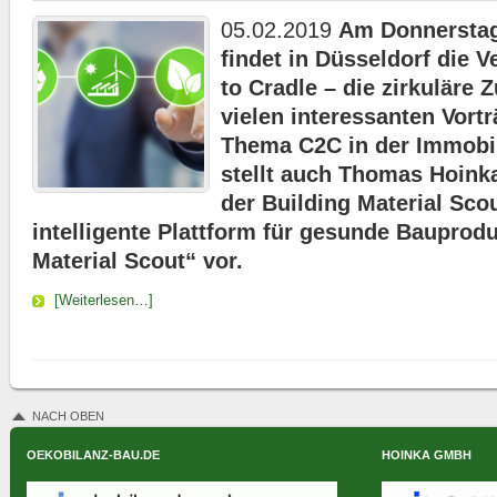
05.02.2019
Am Donnerstag
findet in Düsseldorf die V
to Cradle – die zirkuläre 
vielen interessanten Vort
Thema C2C in der Immobi
stellt auch Thomas Hoink
der Building Material Sco
intelligente Plattform für gesunde Bauprod
Material Scout“ vor.
[Weiterlesen…]
NACH OBEN
OEKOBILANZ-BAU.DE
HOINKA GMBH